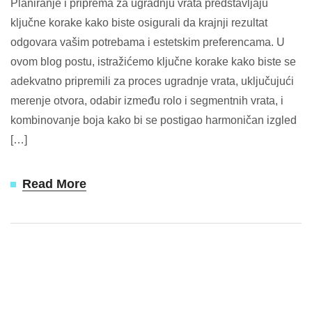
Planiranje i priprema za ugradnju vrata predstavljaju
ključne korake kako biste osigurali da krajnji rezultat
odgovara vašim potrebama i estetskim preferencama. U
ovom blog postu, istražićemo ključne korake kako biste se
adekvatno pripremili za proces ugradnje vrata, uključujući
merenje otvora, odabir između rolo i segmentnih vrata, i
kombinovanje boja kako bi se postigao harmoničan izgled
[…]
Read More