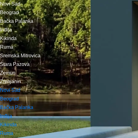
Novi Sad
Beograd
Bačka Palanka
Inđija
Kikinda
Ruma
Sremska Mitrovica
Stara Pazova
Zemun
Zrenjanin
Novi Sad
Beograd
Bačka Palanka
Inđija
Kikinda
Ruma