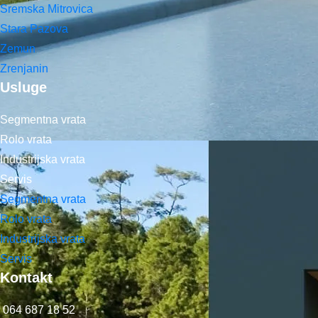
Sremska Mitrovica
Stara Pazova
Zemun
Zrenjanin
Usluge
Segmentna vrata
Rolo vrata
Industrijska vrata
Servis
Segmentna vrata
Rolo vrata
Industrijska vrata
Servis
Kontakt
064 687 18 52