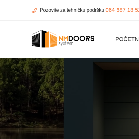
064 687 18 5
Pozovite za tehničku podršku
POČETN