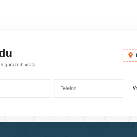
Md
udu
ih garažnih vrata