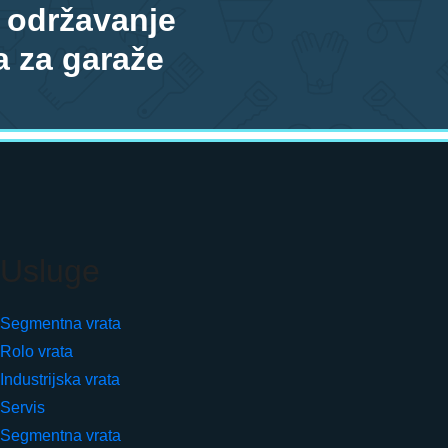
i održavanje
a za garaže
06
Usluge
Segmentna vrata
Rolo vrata
Industrijska vrata
Servis
Segmentna vrata