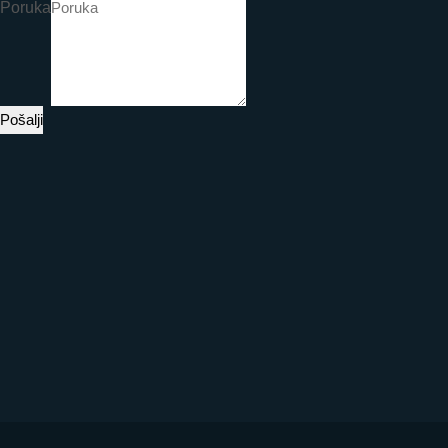
Poruka
Pošalji