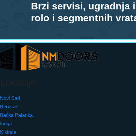
Brzi servisi, ugradnja 
rolo i segmentnih vrat
Lokacije
Novi Sad
Beograd
Bačka Palanka
Inđija
Kikinda