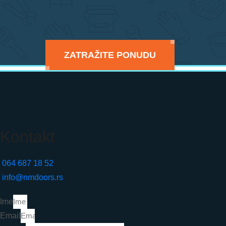
ZATRAŽITE PONUDU
4 687 18 52
Kontakt
064 687 18 52
info@nmdoors.rs
Ime
Email